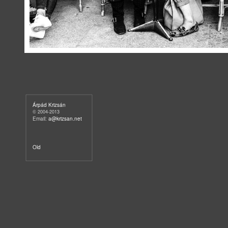
Árpád Krizsán
2004-2013
©
Email:
a@krizsan.net
Old